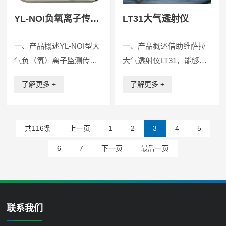
YL-NOI负氧离子传感
LT31大气透射仪
器
一、产品概述YL-NOI型大
一、产品概述借助维萨拉
气负（氧）离子监测传感
大气透射仪LT31，能够实
器是一款高集成、模块化
现针对CATIIIb类别机场的
了解更多 +
了解更多 +
的专业型空气负离子检测
精确、可靠的单个基线测
传感器模组。具备测量过
量。通过精确、可靠地确
程稳定，测量结果准确等
定跑道视程（RVR），可
共116条
上一页
1
2
3
4
5
优点。同时具备很强的抗
减少机场关闭时间和提高
电磁、静电、电磁波干扰
运行安全性。 LT31是RVR
6
7
下一页
最后一页
能力，对小粒径负离...
符...
联系我们