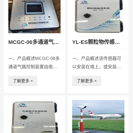
预警设备，它的应用实现
干上的收集器，将沿树干
了对农田各类虫害及其发
流动的雨水收集起来，并
生环境的全...
通过传感...
MCGC-06多通道气路
YL-ES颗粒物传感器
控制装置
（PM2.5、PM10）
一、产品概述MCGC-06多
一、产品概述该传感器可
通道气路控制装置由南京
以安装在墙上，或安装在
云蓝风汇科技有限公司自
一个直径最高可达3英寸的
了解更多 +
了解更多 +
主研发的一款多通道气体
垂直桅杆上。YL-ES配有
同步控制器，用于气体的
一根10英尺长的电缆和连
多路采集和控制，系统包
接器，用于电源(15至
含气体分析、采样、排放
40VDC)和信号输出。YL-
等多个通道，控制器实现
ES使用高灵敏度的前向散
各通道堵塞或泄露的...
射激光...