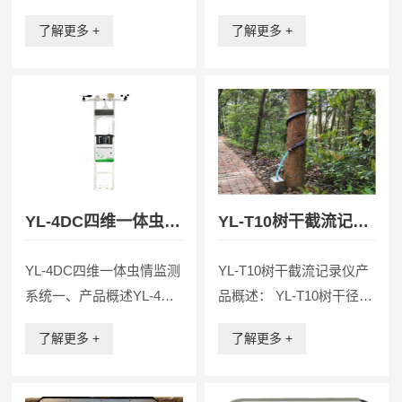
一体机是具有箱体结构的
式杀虫灯是根据昆虫具有
了解更多 +
了解更多 +
水肥一体化设备，这种设
趋光性的特点，利用昆虫
计不仅便于移动和运输，
敏感的特定光谱范围的诱
而且能够提供一个相对封
虫光源，诱集昆虫并能有
闭和保护性的环境，提高
效杀灭昆虫，降低病虫指
设备的运行稳定性。二、
数，防治虫害和虫媒病害
产品特性 Ø一体化...
的专用装置。主...
YL-4DC四维一体虫情
YL-T10树干截流记录
监测系统
仪
YL-4DC四维一体虫情监测
YL-T10树干截流记录仪产
系统一、产品概述YL-4DC
品概述： YL-T10树干径流
智农四情监测系统是集光
采集系统作为一种专门的
了解更多 +
了解更多 +
诱、色诱、性诱、食诱、
设备，能够精确、高效地
苗情、气象及LED屏装置
采集和分析树干径流量数
为一体的综合型农林监测
据。该系统通过安装在树