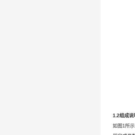
1.2组成说
如图1所