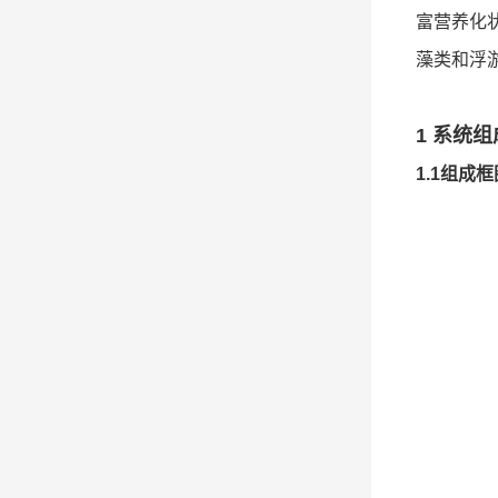
富营养化
藻类和浮
1 系统组
1.1组成框