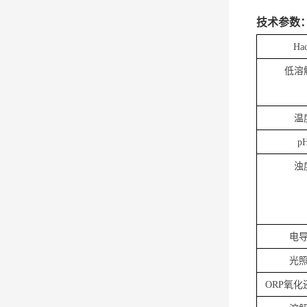
技术参数
Ha
低溶
温
p
浊
电
光
ORP
氧化