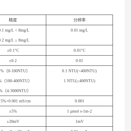
精度
分辨率
0.1 mg/L < 8mg/L
0.01 mg/L
0.2 mg/L ≥ 8mg/L
±0.1°C
0.01°C
±0.2
0.01
1%
（
0-100NTU
）
0.1 NTU(<400NTU)
%
（
100-400NTU
）
1 NTU(≥400NTU)
%
（
4-3000NTU
）
.5%+0.001 mS/cm
0.001
±5%
1 µmol s-1m-2
±20mV
1mV