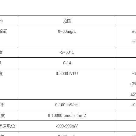
：
ch
范围
解氧
0~60mg/L
±
±
度
-5~50°C
H
0-14
度
0-3000 NTU
±
±3
±5
导率
0-100 mS/cm
±0
照度
0-10000 µmol s-1m-2
还原电位
-999-999mV