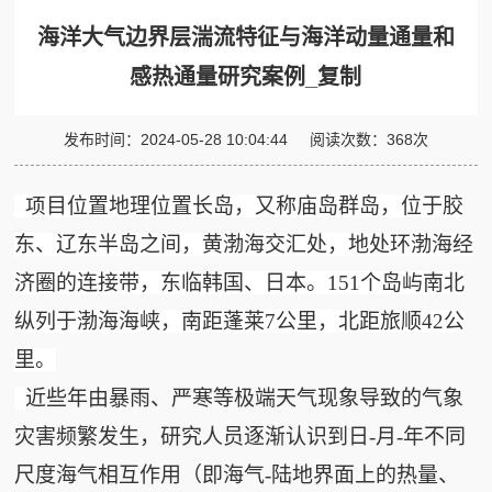
海洋大气边界层湍流特征与海洋动量通量和
感热通量研究案例_复制
发布时间：
2024-05-28 10:04:44
阅读次数：
368
次
项
目位置地理位置长岛，又称庙岛群岛，位于胶
东、辽东半岛之间，黄渤海交汇处，地处环渤海经
济圈的连接带，东临韩国、日本。151个岛屿南北
纵列于渤海海峡，南距蓬莱7公里，北距旅顺42公
里。
近些年由暴雨、严寒等极端天气现象导致的气象
灾害频繁发生，研究人员逐渐认识到日-月-年不同
尺度海气相互作用（即海气-陆地界面上的热量、